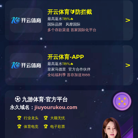
产品
新闻
案例
联系
产品展示
更多 +
PRODUCTS

辊封式敷料贴切片包装机
模封式敷料贴切片包装机

返回顶部



首页
电话
短信