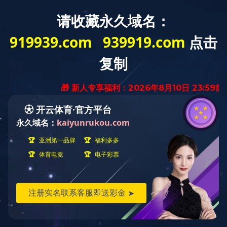
乐鱼(中国)leyu·官方网站
|
九州官方网站入口
|
kaiyuan开元官方在线入口
|
九


游·体育(jiuyou.com)官方网站
|
开元官方网页版
|
BB手机官方网站_BB(中国)
|
乐动网页版
|
安博官网
|
乐竞体育·(LEJING)官方网站
|



